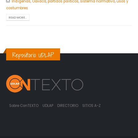
Indígenas
,
Oaxaca
,
partidos políticos
,
sistema normativo
,
usos y
costumbres
READ MORE...
Repositorio UDLAP
Sobre ConTEXTO
UDLAP
DIRECTORIO
SITIOS A-Z