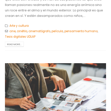
llaman pasiones realmente no es una energía anímica sino
un roce entre el alma y el mundo exterior. Lo principal es que
crean en sí. Y estén desamparados como niños,...
Arte y cultura
cine
,
cinéfilo
,
cinematógrafo
,
película
,
pensamiento humano
,
Tesis digitales UDLAP
READ MORE...