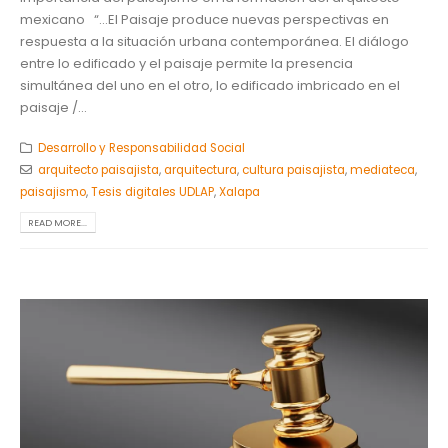
mexicano “…El Paisaje produce nuevas perspectivas en
respuesta a la situación urbana contemporánea. El diálogo
entre lo edificado y el paisaje permite la presencia
simultánea del uno en el otro, lo edificado imbricado en el
paisaje /...
Desarrollo y Responsabilidad Social
arquitecto paisajista
,
arquitectura
,
cultura paisajista
,
mediateca
,
paisajismo
,
Tesis digitales UDLAP
,
Xalapa
READ MORE...