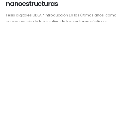
nanoestructuras
Tesis digitales UDLAP Introducción En los últimos años, como
consecuencia de la iniciativa de los sectores público y
privado, así como de la inversión llevada a cabo por varios
países en el área de la nanotecnología, el estudio de
materiales nanoestructurados se ha acelerado e
incrementado, lo que ha sido clave para...
Ciencia y salud
Licenciatura en Nanotecnología e Ingeniería Molecular
,
oxidación
térmica
,
Óxido de Zinc
,
Tesis digitales UDLAP
,
UDLAP
READ MORE...