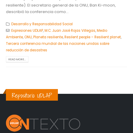
resiliente). El secretario general de la ONU, Ban Ki-moon,
describió la conferencia como...
Desarrollo y Responsabilidad Social
Expresiones UDLAP
,
M.C. Juan José Rojas Villegas
,
Medio
Ambiente
,
ONU
,
Planeta resiliente
,
Resilent people – Resilient planet
,
Tercera conferencia mundial de las naciones unidas sobre
reducción de desastres
READ MORE...
Repositorio UDLAP