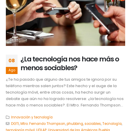
¿La tecnología nos hace más o
08
menos sociables?
Ago
¿Te ha pasado que alguno de tus amigos te ignora por su
teléfono mientras salen juntos? Este hecho y el auge de la
tecnología móvil, entre otras cosas, ha hecho surgir un
debate que aún no ha logrado resolverse: ¿la tecnología nos
hace más o menos sociables?. El Mtro. Fernando Thompson...
Innovación y tecnología
DGTI
,
Mtro. Fernando Thompson
,
phubbing
,
sociables
,
Tecnología
,
tecnología móvil
,
UDLAP
,
Universidad de las Américas Puebla