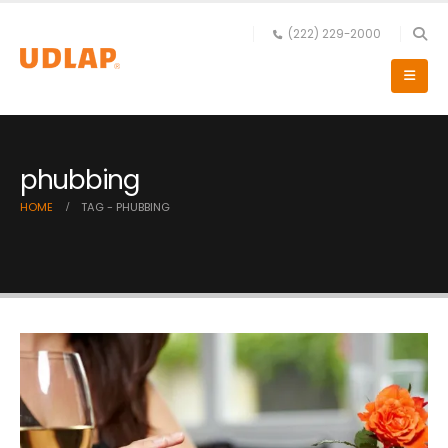
(222) 229-2000
phubbing
HOME
TAG -
PHUBBING