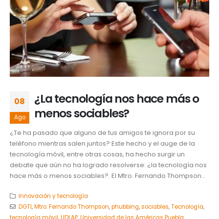
¿La tecnología nos hace más o
08
menos sociables?
Ago
¿Te ha pasado que alguno de tus amigos te ignora por su
teléfono mientras salen juntos? Este hecho y el auge de la
tecnología móvil, entre otras cosas, ha hecho surgir un
debate que aún no ha logrado resolverse: ¿la tecnología nos
hace más o menos sociables?. El Mtro. Fernando Thompson...
Innovación y tecnología
DGTI
,
Mtro. Fernando Thompson
,
phubbing
,
sociables
,
Tecnología
,
tecnología móvil
,
UDLAP
,
Universidad de las Américas Puebla