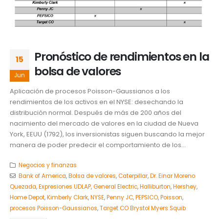
Pronóstico de rendimientos en la
15
bolsa de valores
Jun
Aplicación de procesos Poisson-Gaussianos a los
rendimientos de los activos en el NYSE: desechando la
distribución normal. Después de más de 200 años del
nacimiento del mercado de valores en la ciudad de Nueva
York, EEUU (1792), los inversionistas siguen buscando la mejor
manera de poder predecir el comportamiento de los...
Negocios y finanzas
Bank of America
,
Bolsa de valores
,
Caterpillar
,
Dr. Einar Moreno
Quezada
,
Expresiones UDLAP
,
General Electric
,
Halliburton
,
Hershey
,
Home Depot
,
Kimberly Clark
,
NYSE
,
Penny JC
,
PEPSICO
,
Poisson
,
procesos Poisson-Gaussianos
,
Target CO Brystol Myers Squib