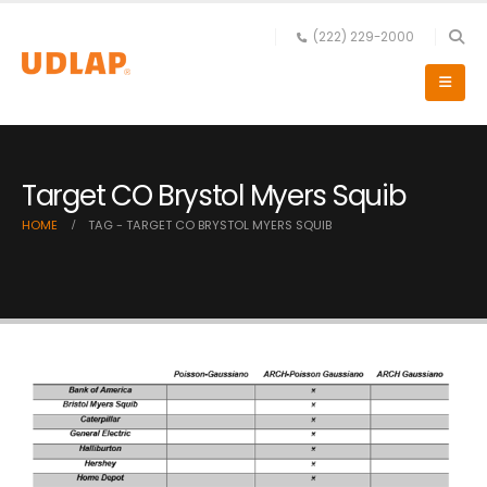
(222) 229-2000
Target CO Brystol Myers Squib
HOME
TAG -
TARGET CO BRYSTOL MYERS SQUIB