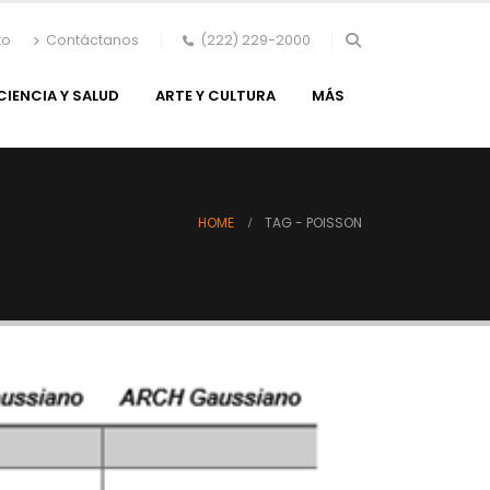
to
Contáctanos
(222) 229-2000
CIENCIA Y SALUD
ARTE Y CULTURA
MÁS
HOME
TAG -
POISSON