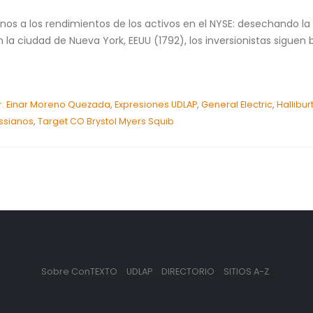
nos a los rendimientos de los activos en el NYSE: desechando l
la ciudad de Nueva York, EEUU (1792), los inversionistas sigue
r. Einar Moreno Quezada
,
Expresiones UDLAP
,
General Electric
,
Hallibur
ssianos
,
Target CO Brystol Myers Squib
Sobre ConTEXTO
UDLAP
DIRECTORIO
SITIOS A-Z