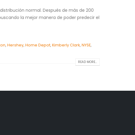
a distribución normal. Después de más de 200
n buscando la mejor manera de poder predecir el
ton
,
Hershey
,
Home Depot
,
Kimberly Clark
,
NYSE
,
READ MORE...