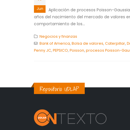
Jun
Aplicación de procesos Poisson-Gaussia
años del nacimiento del mercado de valores en 
comportamiento de los...
Negocios y finanzas
Bank of America
,
Bolsa de valores
,
Caterpillar
,
D
Penny JC
,
PEPSICO
,
Poisson
,
procesos Poisson-Gau
Repositorio UDLAP