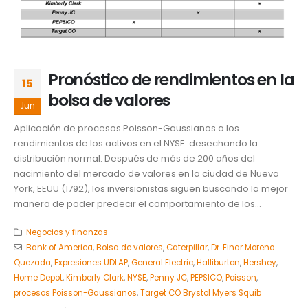
Pronóstico de rendimientos en la
15
bolsa de valores
Jun
Aplicación de procesos Poisson-Gaussianos a los
rendimientos de los activos en el NYSE: desechando la
distribución normal. Después de más de 200 años del
nacimiento del mercado de valores en la ciudad de Nueva
York, EEUU (1792), los inversionistas siguen buscando la mejor
manera de poder predecir el comportamiento de los...
Negocios y finanzas
Bank of America
,
Bolsa de valores
,
Caterpillar
,
Dr. Einar Moreno
Quezada
,
Expresiones UDLAP
,
General Electric
,
Halliburton
,
Hershey
,
Home Depot
,
Kimberly Clark
,
NYSE
,
Penny JC
,
PEPSICO
,
Poisson
,
procesos Poisson-Gaussianos
,
Target CO Brystol Myers Squib