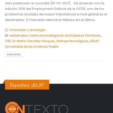
sido publicado: e-consulta (16-03-2017). De acuerdo con la
edición 2016 del Employment Outlook de la OCDE, uno de los
problemas sociales de mayor importancia a nivel global es el
desempleo. El mercado laboral en México en el último...
Innovación y tecnología
autoempleo
,
Centro de Investigación de Empresas Familiares
,
CIEF
,
Dr. Martín González Vásquez.
,
Startups tecnológicas
,
UDLAP
,
Universidad de las Américas Puebla
READ MORE...
Repositorio UDLAP