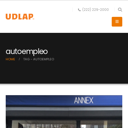
(222) 229-2000
autoempleo
HOME
TAG -
AUTOEMPLEO