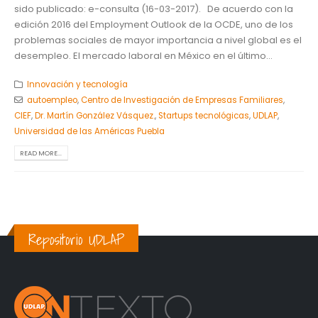
sido publicado: e-consulta (16-03-2017). De acuerdo con la
edición 2016 del Employment Outlook de la OCDE, uno de los
problemas sociales de mayor importancia a nivel global es el
desempleo. El mercado laboral en México en el último...
Innovación y tecnología
autoempleo
,
Centro de Investigación de Empresas Familiares
,
CIEF
,
Dr. Martín González Vásquez.
,
Startups tecnológicas
,
UDLAP
,
Universidad de las Américas Puebla
READ MORE...
Repositorio UDLAP