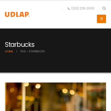
(222) 229-2000
Starbucks
HOME
TAG -
STARBUCKS