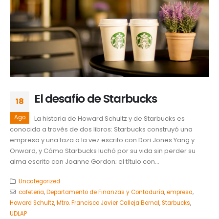
El desafío de Starbucks
18
Ago
La historia de Howard Schultz y de Starbucks es
conocida a través de dos libros: Starbucks construyó una
empresa y una taza a la vez escrito con Dori Jones Yang y
Onward, y Cómo Starbucks luchó por su vida sin perder su
alma escrito con Joanne Gordon; el título con...
Uncategorized
cafeteria
,
Departamento de Finanzas y Contaduría
,
empresa
,
Howard Schultz
,
Mtro. Francisco Javier Calleja Bernal
,
Starbucks
,
UDLAP