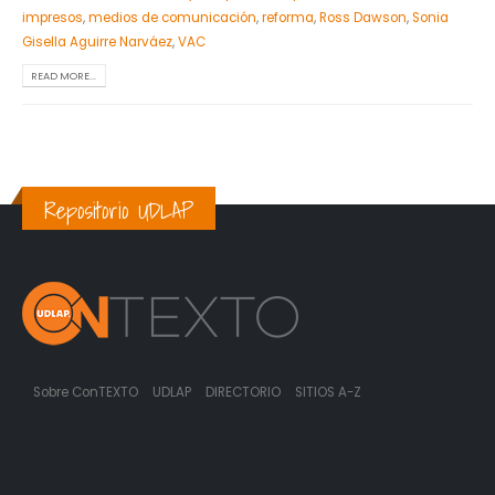
impresos
,
medios de comunicación
,
reforma
,
Ross Dawson
,
Sonia
Gisella Aguirre Narváez
,
VAC
READ MORE...
Repositorio UDLAP
Sobre ConTEXTO
UDLAP
DIRECTORIO
SITIOS A-Z