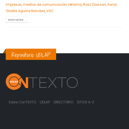
impresos
,
medios de comunicación
,
reforma
,
Ross Dawson
,
Sonia
Gisella Aguirre Narváez
,
VAC
READ MORE...
Repositorio UDLAP
Sobre ConTEXTO
UDLAP
DIRECTORIO
SITIOS A-Z