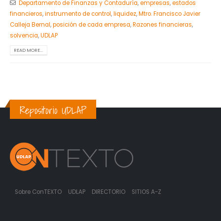
Departamento de Finanzas y Contaduría
,
empresas
,
estados
financieros
,
instrumento de control
,
liquidez
,
Mtro. Francisco Javier
Calleja Bernal
,
posición de cada empresa
,
Razones financieras
,
solvencia
,
UDLAP
READ MORE...
Repositorio UDLAP
Sobre ConTEXTO
UDLAP
DIRECTORIO
SITIOS A-Z