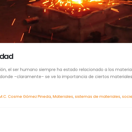
edad
ación, el ser humano siempre ha estado relacionado a los materia
donde –claramente– se ve la importancia de ciertos materiales, p
M.C. Cosme Gómez Pineda
,
Materiales
,
sistemas de materiales
,
soci