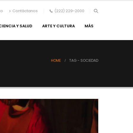
to
Contáctanos
(222) 229-2000
CIENCIA Y SALUD
ARTE Y CULTURA
MÁS
HOME
TAG -
SOCIEDAD