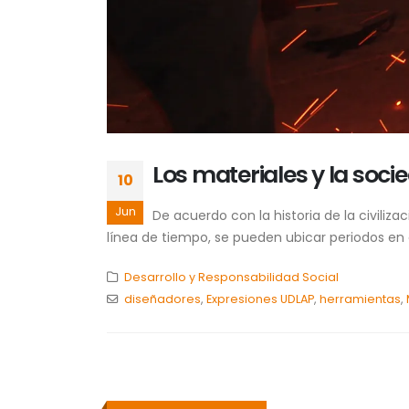
Los materiales y la soci
10
Jun
De acuerdo con la historia de la civiliz
línea de tiempo, se pueden ubicar periodos en 
Desarrollo y Responsabilidad Social
diseñadores
,
Expresiones UDLAP
,
herramientas
,