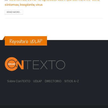
síntomas
,
trasplante
,
virus
READ MORE...
Repositorio UDLAP
Sobre ConTEXTO
UDLAP
DIRECTORIO
SITIOS A-Z