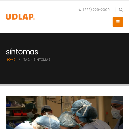
(222) 229-2000
síntomas
HOME
TAG -
SÍNTOMAS