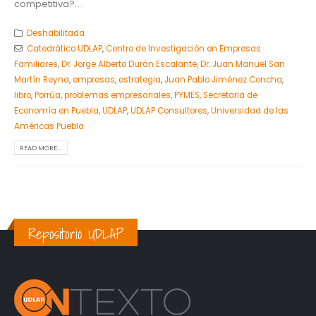
competitiva?...
Deshabilitada
Catedrático UDLAP
,
Centro de Investigación en Empresas
Familiares
,
Dr. Jorge Alberto Durán Escalante
,
Dr. Juan Manuel San
Martín Reyna
,
empresas
,
estrategia
,
Juan Pablo Jiménez Concha
,
libro
,
Porrúa
,
problemas empresariales
,
PYMES
,
Secretaria de
Economía en Puebla
,
UDLAP
,
UDLAP Consultores
,
Universidad de las
Américas Puebla
READ MORE...
Repositorio UDLAP