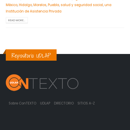
México
,
Hidalgo
,
Morelos
,
Puebla
,
salud y seguridad social
,
una
Institución de Asistencia Privada
READ MORE...
Repositorio UDLAP
Sobre ConTEXTO
UDLAP
DIRECTORIO
SITIOS A-Z