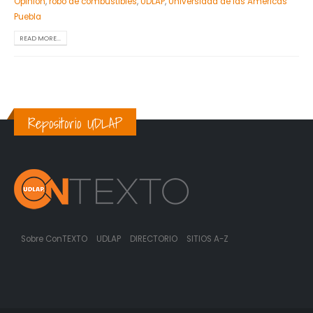
Opinión
,
robo de combustibles
,
UDLAP
,
Universidad de las Américas
Puebla
READ MORE...
Repositorio UDLAP
Sobre ConTEXTO
UDLAP
DIRECTORIO
SITIOS A-Z