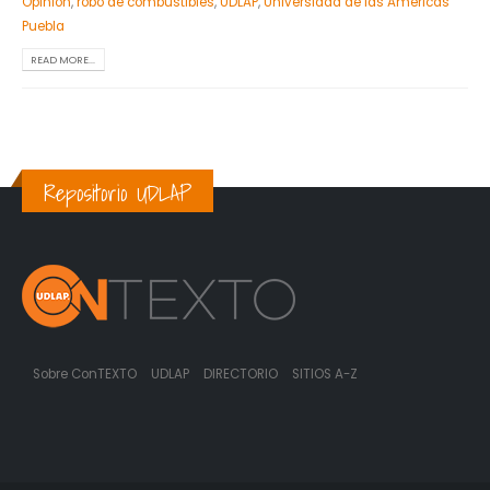
Opinión
,
robo de combustibles
,
UDLAP
,
Universidad de las Américas
Puebla
READ MORE...
Repositorio UDLAP
Sobre ConTEXTO
UDLAP
DIRECTORIO
SITIOS A-Z