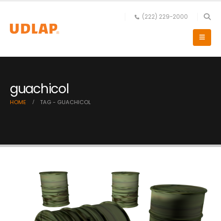
(222) 229-2000
guachicol
HOME
TAG -
GUACHICOL