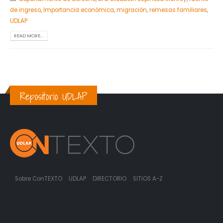
de ingreso
,
Importancia económica
,
migración
,
remesas familiares
,
UDLAP
READ MORE...
Repositorio UDLAP
Sobre ConTEXTO
UDLAP
DIRECTORIO
SITIOS A-Z