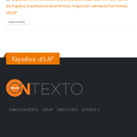
de ingreso
,
Importancia económica
,
migración
,
remesas familiares
,
UDLAP
READ MORE...
Repositorio UDLAP
Sobre ConTEXTO
UDLAP
DIRECTORIO
SITIOS A-Z