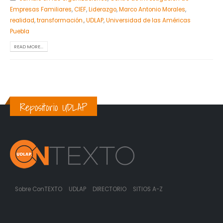
Empresas Familiares
,
CIEF
,
Liderazgo
,
Marco Antonio Morales
,
realidad
,
transformación.
,
UDLAP
,
Universidad de las Américas
Puebla
READ MORE...
Repositorio UDLAP
Sobre ConTEXTO
UDLAP
DIRECTORIO
SITIOS A-Z