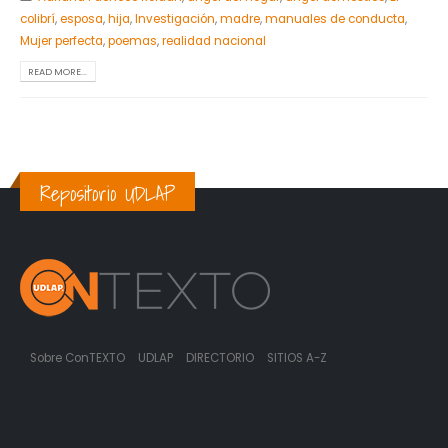
colibrí
,
esposa
,
hija
,
Investigación
,
madre
,
manuales de conducta
,
Mujer perfecta
,
poemas
,
realidad nacional
READ MORE...
Repositorio UDLAP
Sobre ConTEXTO
UDLAP
DIRECTORIO
SITIOS A-Z