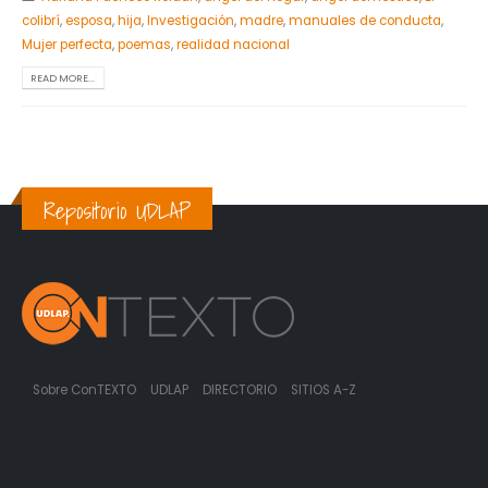
colibrí
,
esposa
,
hija
,
Investigación
,
madre
,
manuales de conducta
,
Mujer perfecta
,
poemas
,
realidad nacional
READ MORE...
Repositorio UDLAP
Sobre ConTEXTO
UDLAP
DIRECTORIO
SITIOS A-Z