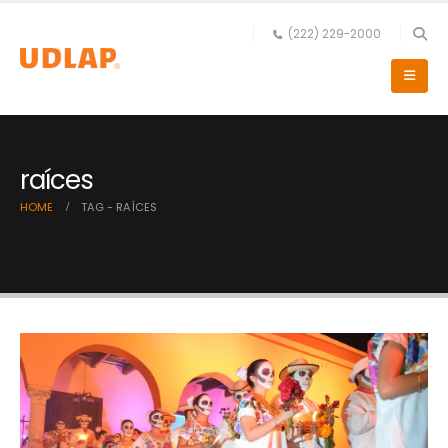
(222) 229-2000
raíces
HOME
TAG -
RAÍCES