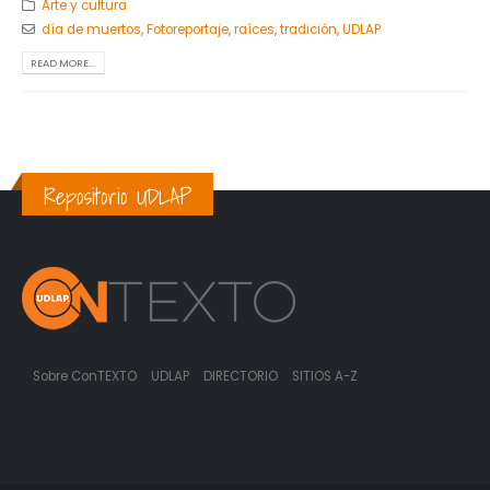
Arte y cultura
día de muertos
,
Fotoreportaje
,
raíces
,
tradición
,
UDLAP
READ MORE...
Repositorio UDLAP
Sobre ConTEXTO
UDLAP
DIRECTORIO
SITIOS A-Z