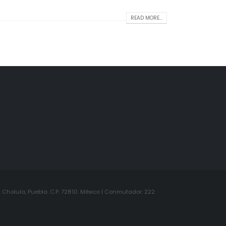
READ MORE...
Cholula, Puebla. C.P. 72810. México | Conmutador: 222