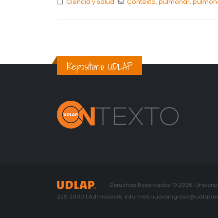
Ciencia y salud
Contexto
,
pulmonar
,
pulmon
Repositorio UDLAP
Derechos Reservados © 2026. Universid
229 2000 | Admisiones: informes.nuevoingreso@udlap.mx 