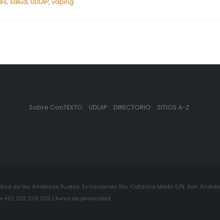
es
,
salud
,
UDLAP
,
vaping
Sobre ConTEXTO
UDLAP
DIRECTORIO
SITIOS A-Z
ad de las Américas Puebla. Ex hacienda Sta. Catarina Mártir S/N. San Andrés 
+52 222 229 2112 | Aviso de privacidad