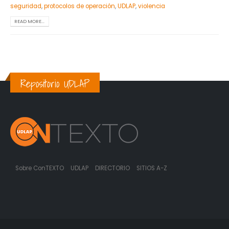
seguridad
,
protocolos de operación
,
UDLAP
,
violencia
READ MORE...
Repositorio UDLAP
Sobre ConTEXTO
UDLAP
DIRECTORIO
SITIOS A-Z