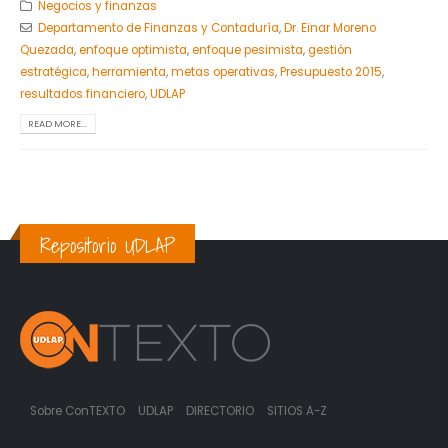
Negocios y finanzas
Departamento de Finanzas y Contaduría
,
Dr. Einar Moreno
Quezada
,
enfoque optimista
,
enfoque pesimista
,
gestión
estratégica
,
herramienta
,
metas operativas
,
Presupuesto 2015
,
resultados financiero
,
UDLAP
READ MORE...
Repositorio UDLAP
Sobre ConTEXTO
UDLAP
DIRECTORIO
SITIOS A-Z