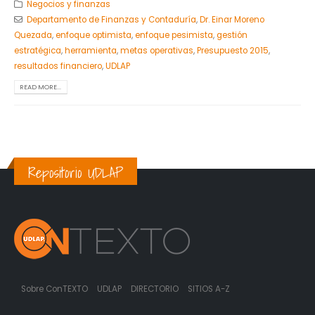
Negocios y finanzas
Departamento de Finanzas y Contaduría
,
Dr. Einar Moreno
Quezada
,
enfoque optimista
,
enfoque pesimista
,
gestión
estratégica
,
herramienta
,
metas operativas
,
Presupuesto 2015
,
resultados financiero
,
UDLAP
READ MORE...
Repositorio UDLAP
Sobre ConTEXTO
UDLAP
DIRECTORIO
SITIOS A-Z