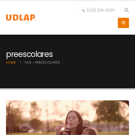
(222) 229-2000
preescolares
HOME
TAG -
PREESCOLARES