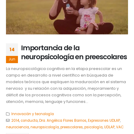
Importancia de la
14
neuropsicología en preescolares
Jun
La neuropsicológica cognitiva en la etapa preescolar es un
campo en desarrollo a nivel científico en búsqueda de
modelos teóricos que expliquen la maduración en el sistema
nervioso y su relación con la adquisición, mejoramiento y
déficit de los procesos cognitivos como son la percepción,
atención, memoria, lenguaje y funciones...
Innovación y tecnología
2014
,
conducta
,
Dra. Angélica Flores Barrios
,
Expresiones UDLAP
,
neurociencia
,
neuropsicología
,
preescolares
,
psicología
,
UDLAP
,
VAC