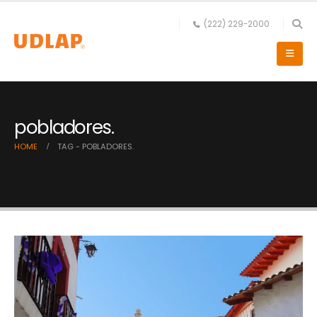
(222) 229-2000
pobladores.
HOME
TAG -
POBLADORES.