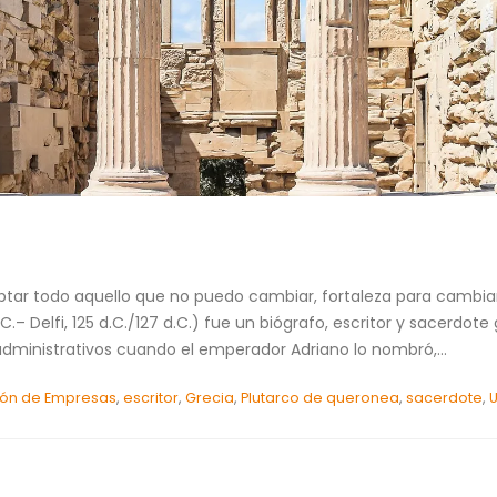
ar todo aquello que no puedo cambiar, fortaleza para cambiar 
.– Delfi, 125 d.C./127 d.C.) fue un biógrafo, escritor y sacerdot
ministrativos cuando el emperador Adriano lo nombró,...
ión de Empresas
,
escritor
,
Grecia
,
Plutarco de queronea
,
sacerdote
,