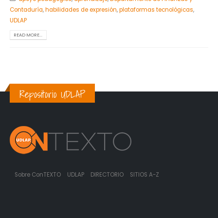
Contaduría
,
habilidades de expresión
,
plataformas tecnológicas
,
UDLAP
READ MORE...
Repositorio UDLAP
Sobre ConTEXTO
UDLAP
DIRECTORIO
SITIOS A-Z