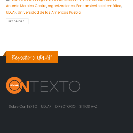
Antonio Morales Castro
,
organizaciones
,
Pensamiento sistemático
,
UDLAP
,
Universidad de las Américas Puebla
READ MORE...
Repositorio UDLAP
Sobre ConTEXTO
UDLAP
DIRECTORIO
SITIOS A-Z