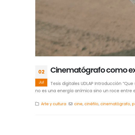
Cinematógrafo como ex
02
Jul
Tesis digitales UDLAP Introducción “Que 
no es una energía anímica sino un roce entre e
Arte y cultura
cine
,
cinéfilo
,
cinematógrafo
,
p