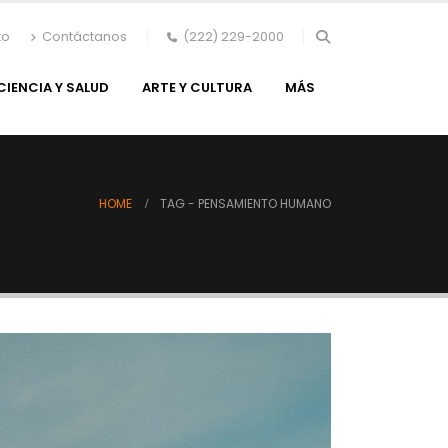
to
Contáctanos
(222) 229-2000
CIENCIA Y SALUD
ARTE Y CULTURA
MÁS
HOME
TAG -
PENSAMIENTO HUMANO