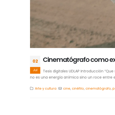
Cinematógrafo como ex
02
Jul
Tesis digitales UDLAP Introducción “Que 
no es una energía anímica sino un roce entre e
Arte y cultura
cine
,
cinéfilo
,
cinematógrafo
,
p