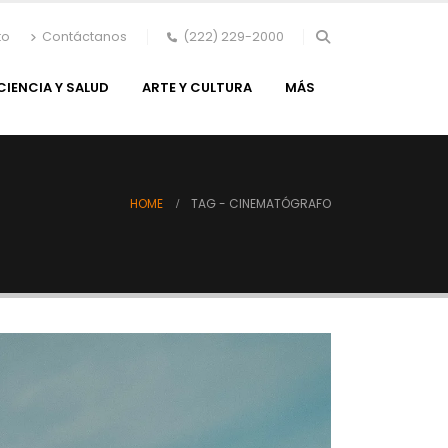
to
Contáctanos
(222) 229-2000
CIENCIA Y SALUD
ARTE Y CULTURA
MÁS
HOME
TAG -
CINEMATÓGRAFO