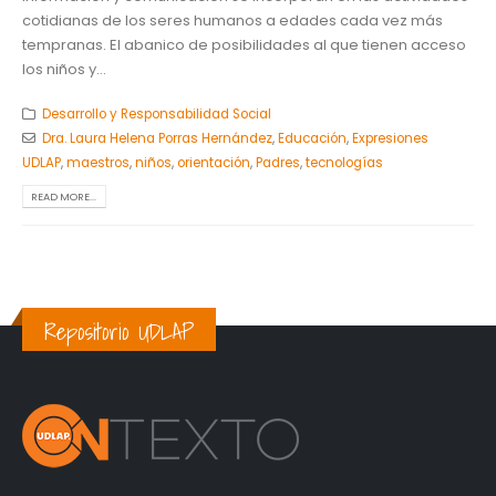
cotidianas de los seres humanos a edades cada vez más
tempranas. El abanico de posibilidades al que tienen acceso
los niños y...
Desarrollo y Responsabilidad Social
Dra. Laura Helena Porras Hernández
,
Educación
,
Expresiones
UDLAP
,
maestros
,
niños
,
orientación
,
Padres
,
tecnologías
READ MORE...
Repositorio UDLAP