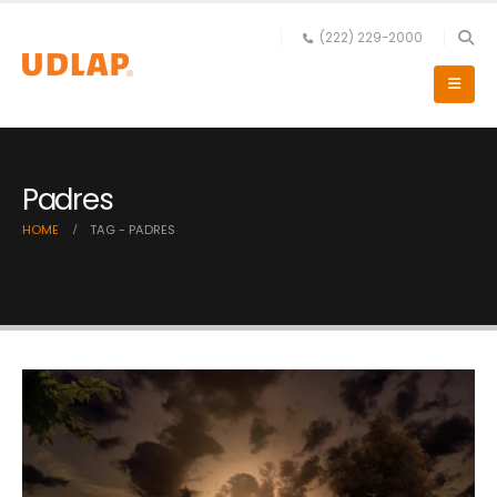
(222) 229-2000
Padres
HOME
TAG -
PADRES