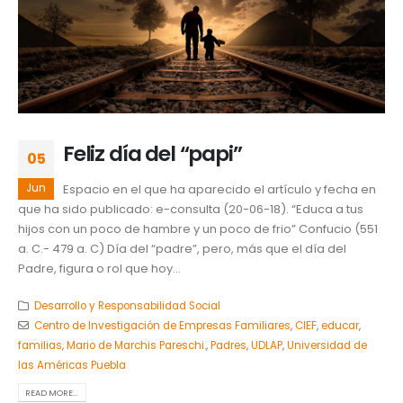
Feliz día del “papi”
05
Jun
Espacio en el que ha aparecido el artículo y fecha en
que ha sido publicado: e-consulta (20-06-18). “Educa a tus
hijos con un poco de hambre y un poco de frio” Confucio (551
a. C.- 479 a. C) Día del “padre”, pero, más que el día del
Padre, figura o rol que hoy...
Desarrollo y Responsabilidad Social
Centro de Investigación de Empresas Familiares
,
CIEF
,
educar
,
familias
,
Mario de Marchis Pareschi.
,
Padres
,
UDLAP
,
Universidad de
las Américas Puebla
READ MORE...