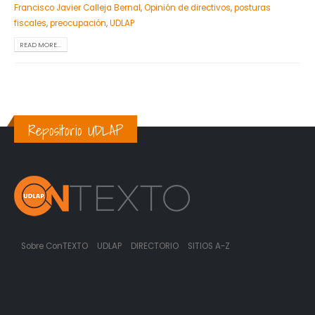
Francisco Javier Calleja Bernal
,
Opinión de directivos
,
posturas
fiscales
,
preocupación
,
UDLAP
READ MORE...
Repositorio UDLAP
Sobre ConTEXTO
UDLAP
DIRECTORIO
SITIOS A-Z