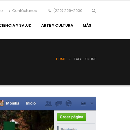
to
Contáctanos
(222) 229-2000
CIENCIA Y SALUD
ARTE Y CULTURA
MÁS
HOME
TAG -
ONLINE