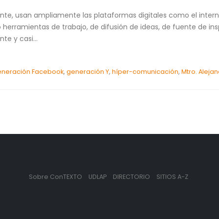
nte, usan ampliamente las plataformas digitales como el internet
mo herramientas de trabajo, de difusión de ideas, de fuente de i
te y casi...
neración Facebook
,
generación Y
,
híper-comunicación
,
Mtro. Alejan
Sobre ConTEXTO
UDLAP
DIRECTORIO
SITIOS A-Z