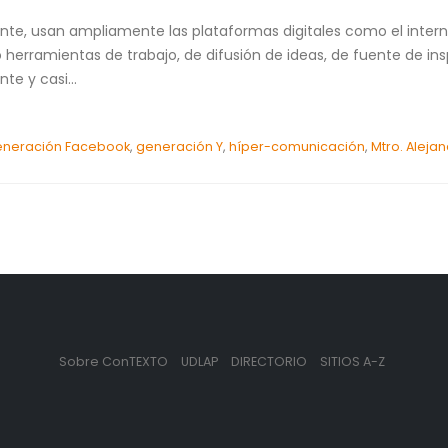
nte, usan ampliamente las plataformas digitales como el internet
mo herramientas de trabajo, de difusión de ideas, de fuente de i
te y casi...
neración Facebook
,
generación Y
,
híper-comunicación
,
Mtro. Alejan
Sobre ConTEXTO
UDLAP
DIRECTORIO
SITIOS A-Z