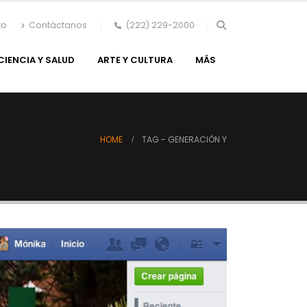
to
Contáctanos
(222) 229-2000
CIENCIA Y SALUD
ARTE Y CULTURA
MÁS
HOME
TAG -
GENERACIÓN Y