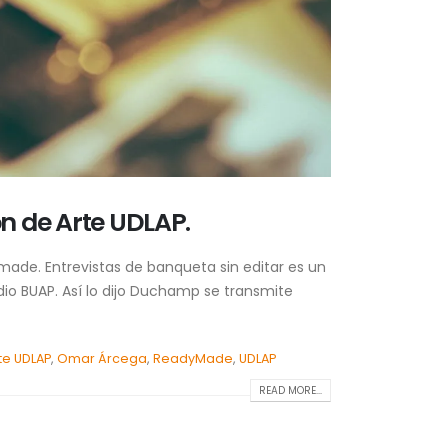
n de Arte UDLAP.
made. Entrevistas de banqueta sin editar es un
dio BUAP. Así lo dijo Duchamp se transmite
te UDLAP
,
Omar Árcega
,
ReadyMade
,
UDLAP
READ MORE...