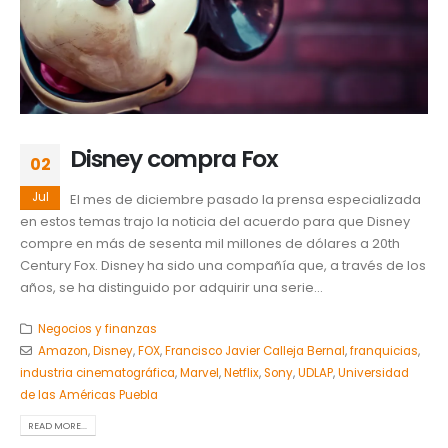
Disney compra Fox
02
Jul
El mes de diciembre pasado la prensa especializada
en estos temas trajo la noticia del acuerdo para que Disney
compre en más de sesenta mil millones de dólares a 20th
Century Fox. Disney ha sido una compañía que, a través de los
años, se ha distinguido por adquirir una serie...
Negocios y finanzas
Amazon
,
Disney
,
FOX
,
Francisco Javier Calleja Bernal
,
franquicias
,
industria cinematográfica
,
Marvel
,
Netflix
,
Sony
,
UDLAP
,
Universidad
de las Américas Puebla
READ MORE...