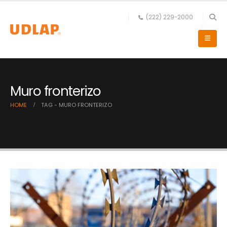
(222) 229-2000
Muro fronterizo
HOME
TAG -
MURO FRONTERIZO