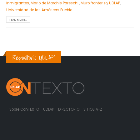
inmigrantes
,
Mario de Marchis Pareschi.
,
Muro fronterizo
,
UDLAP
,
Universidad de las Américas Puebla
READ MORE...
Repositorio UDLAP
Sobre ConTEXTO
UDLAP
DIRECTORIO
SITIOS A-Z