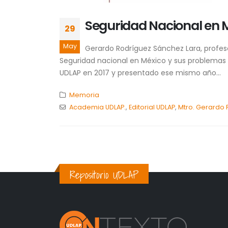
Seguridad Nacional en 
29
May
Gerardo Rodríguez Sánchez Lara, profeso
Seguridad nacional en México y sus problemas es
UDLAP en 2017 y presentado ese mismo año...
Memoria
Academia UDLAP.
,
Editorial UDLAP
,
Mtro. Gerardo 
Repositorio UDLAP