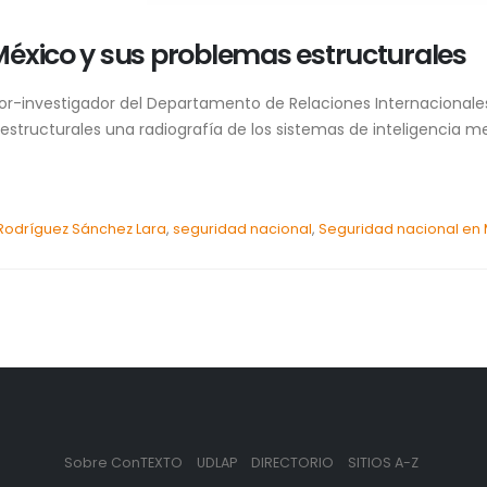
México y sus problemas estructurales
r-investigador del Departamento de Relaciones Internacionales 
tructurales una radiografía de los sistemas de inteligencia mex
Rodríguez Sánchez Lara
,
seguridad nacional
,
Seguridad nacional en 
Sobre ConTEXTO
UDLAP
DIRECTORIO
SITIOS A-Z