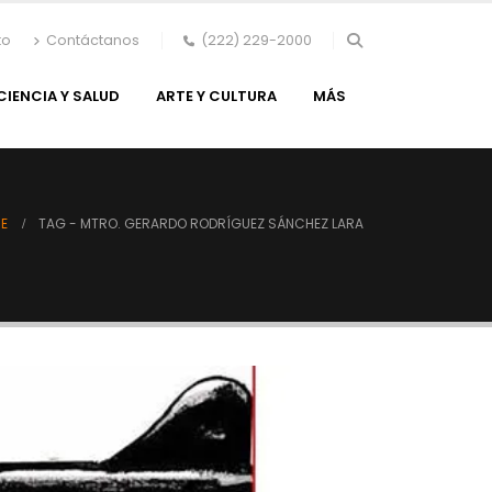
to
Contáctanos
(222) 229-2000
CIENCIA Y SALUD
ARTE Y CULTURA
MÁS
E
TAG -
MTRO. GERARDO RODRÍGUEZ SÁNCHEZ LARA