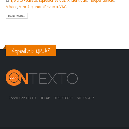
Ejercito Realista
,
Expresiones UDLAP
,
Identidad
,
Independencia
,
México
,
Mtro. Alejandro Brizuela
,
VAC
READ MORE...
Repositorio UDLAP
Sobre ConTEXTO
UDLAP
DIRECTORIO
SITIOS A-Z