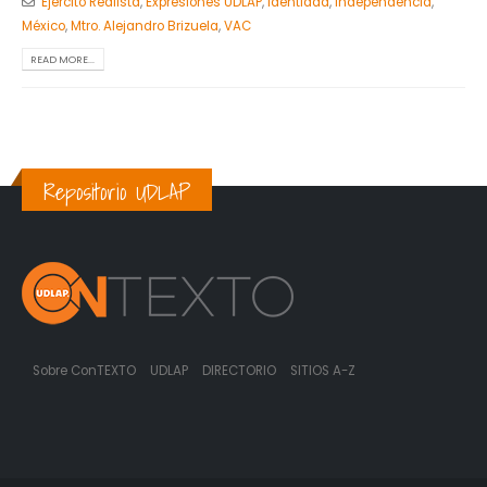
Ejercito Realista
,
Expresiones UDLAP
,
Identidad
,
Independencia
,
México
,
Mtro. Alejandro Brizuela
,
VAC
READ MORE...
Repositorio UDLAP
Sobre ConTEXTO
UDLAP
DIRECTORIO
SITIOS A-Z