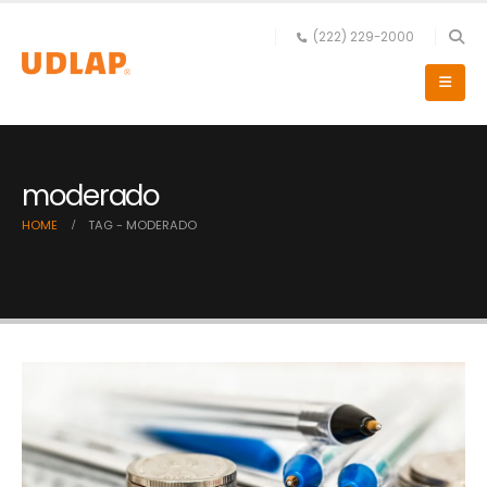
(222) 229-2000
moderado
HOME
TAG -
MODERADO