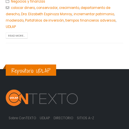
Negocios y finanzas
colocar dinero
,
conservador
,
crecimiento
,
departamento de
derecho
,
Dra. Elizabeth Espinoza Monroy
,
incrementar patrimonio
,
moderado
,
Portafolios de inversión
,
tiempos financieros adversos
,
UDLAP
READ MORE...
Repositorio UDLAP
Sobre ConTEXTO
UDLAP
DIRECTORIO
SITIOS A-Z