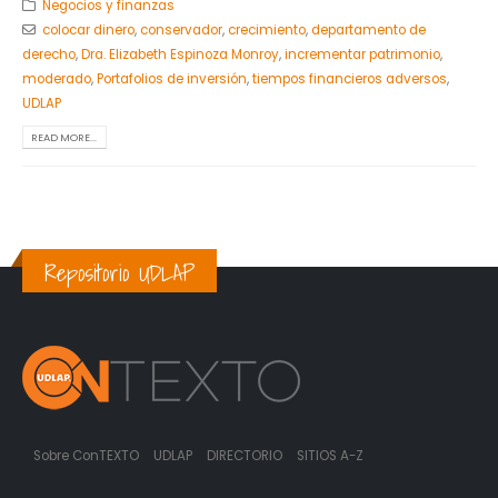
Negocios y finanzas
colocar dinero
,
conservador
,
crecimiento
,
departamento de
derecho
,
Dra. Elizabeth Espinoza Monroy
,
incrementar patrimonio
,
moderado
,
Portafolios de inversión
,
tiempos financieros adversos
,
UDLAP
READ MORE...
Repositorio UDLAP
Sobre ConTEXTO
UDLAP
DIRECTORIO
SITIOS A-Z