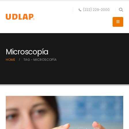
(222) 229-2000
Microscopía
HOME
TAG -
MICROSCOPÍA