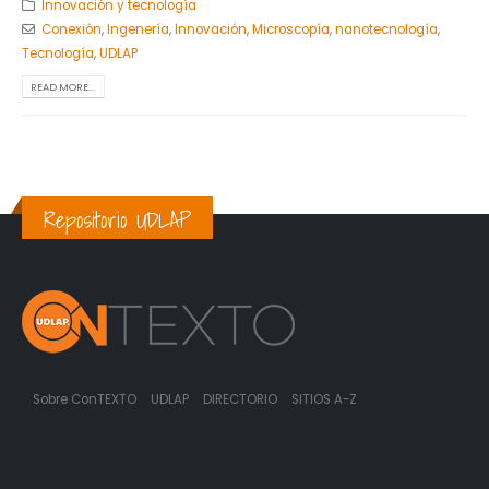
Innovación y tecnología
Conexión
,
Ingenería
,
Innovación
,
Microscopía
,
nanotecnología
,
Tecnología
,
UDLAP
READ MORE...
Repositorio UDLAP
Sobre ConTEXTO
UDLAP
DIRECTORIO
SITIOS A-Z